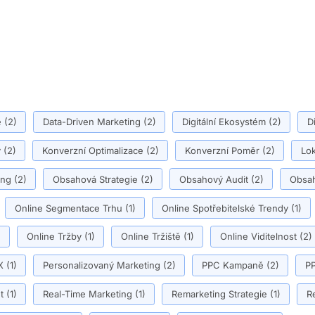
ě
(2)
Data-Driven Marketing
(2)
Digitální Ekosystém
(2)
D
y
(2)
Konverzní Optimalizace
(2)
Konverzní Poměr
(2)
Lok
ing
(2)
Obsahová Strategie
(2)
Obsahový Audit
(2)
Obsah
Online Segmentace Trhu
(1)
Online Spotřebitelské Trendy
(1)
)
Online Tržby
(1)
Online Tržiště
(1)
Online Viditelnost
(2)
X
(1)
Personalizovaný Marketing
(2)
PPC Kampaně
(2)
PP
t
(1)
Real-Time Marketing
(1)
Remarketing Strategie
(1)
R