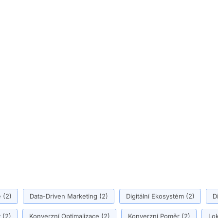
ě
(2)
Data-Driven Marketing
(2)
Digitální Ekosystém
(2)
D
y
(2)
Konverzní Optimalizace
(2)
Konverzní Poměr
(2)
Lok