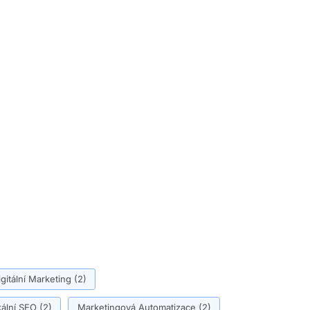
igitální Marketing
(2)
ální SEO
(2)
Marketingová Automatizace
(2)