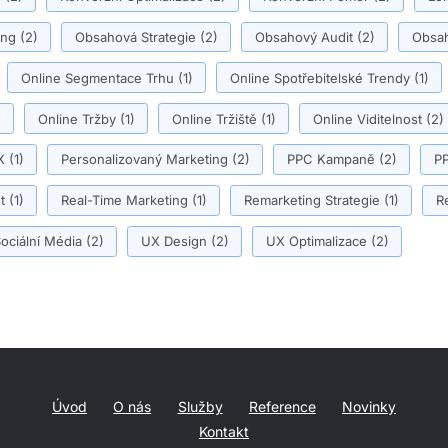
ing
(2)
Obsahová Strategie
(2)
Obsahový Audit
(2)
Obsah
Online Segmentace Trhu
(1)
Online Spotřebitelské Trendy
(1)
)
Online Tržby
(1)
Online Tržiště
(1)
Online Viditelnost
(2)
X
(1)
Personalizovaný Marketing
(2)
PPC Kampaně
(2)
PP
t
(1)
Real-Time Marketing
(1)
Remarketing Strategie
(1)
R
ociální Média
(2)
UX Design
(2)
UX Optimalizace
(2)
Úvod
O nás
Služby
Reference
Novinky
Kontakt