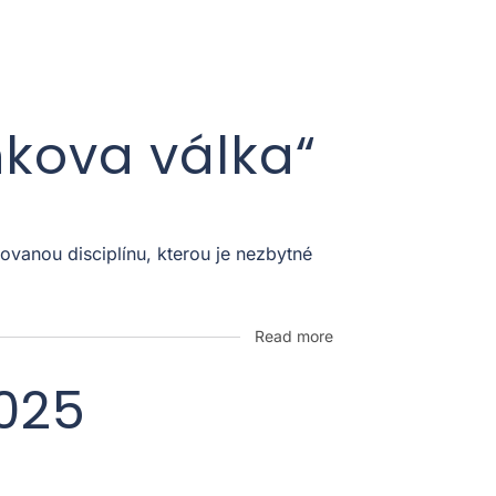
nkova válka“
vanou disciplínu, kterou je nezbytné
Read more
2025