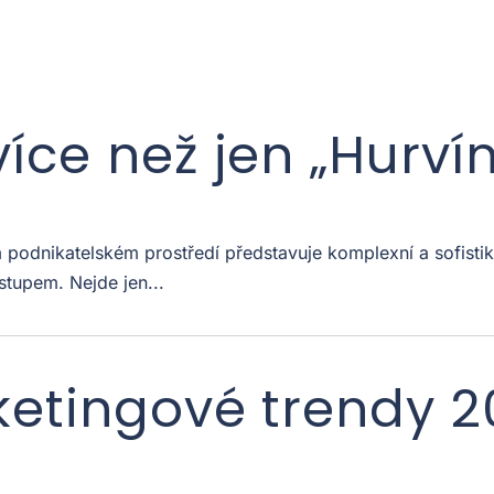
více než jen „Hurví
odnikatelském prostředí představuje komplexní a sofistiko
stupem. Nejde jen...
ketingové trendy 