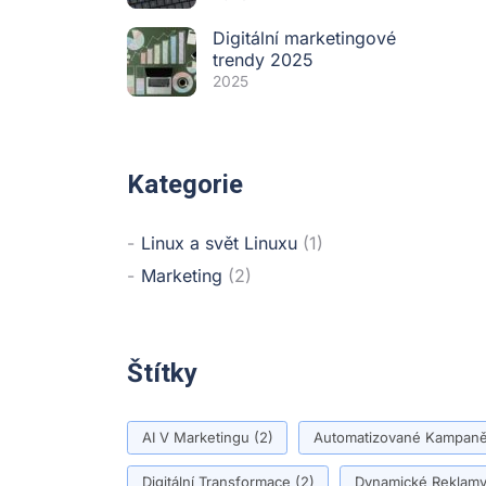
Digitální marketingové
trendy 2025
2025
Kategorie
Linux a svět Linuxu
(1)
Marketing
(2)
Štítky
AI V Marketingu
(2)
Automatizované Kampan
Digitální Transformace
(2)
Dynamické Reklam