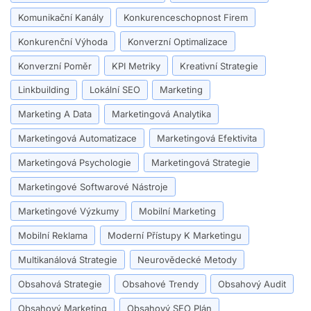
Komunikační Kanály
Konkurenceschopnost Firem
Konkurenční Výhoda
Konverzní Optimalizace
Konverzní Poměr
KPI Metriky
Kreativní Strategie
Linkbuilding
Lokální SEO
Marketing
Marketing A Data
Marketingová Analytika
Marketingová Automatizace
Marketingová Efektivita
Marketingová Psychologie
Marketingová Strategie
Marketingové Softwarové Nástroje
Marketingové Výzkumy
Mobilní Marketing
Mobilní Reklama
Moderní Přístupy K Marketingu
Multikanálová Strategie
Neurovědecké Metody
Obsahová Strategie
Obsahové Trendy
Obsahový Audit
Obsahový Marketing
Obsahový SEO Plán