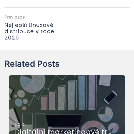
Navigace
Previous
Prev page
page
Nejlepší Linuxové
pro
distribuce v roce
příspěvek
2025
Related Posts
2025
Digitální marketingové trendy 2025