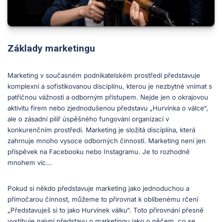
Základy marketingu
Marketing v současném podnikatelském prostředí představuje
komplexní a sofistikovanou disciplínu, kterou je nezbytné vnímat s
patřičnou vážností a odborným přístupem. Nejde jen o okrajovou
aktivitu firem nebo zjednodušenou představu „Hurvínka o válce“,
ale o zásadní pilíř úspěšného fungování organizací v
konkurenčním prostředí. Marketing je složitá disciplína, která
zahrnuje mnoho vysoce odborných činností. Marketing není jen
příspěvek na Facebooku nebo Instagramu. Je to rozhodně
mnohem víc…
Pokud si někdo představuje marketing jako jednoduchou a
přímočarou činnost, můžeme to přirovnat k oblíbenému rčení
„Představuješ si to jako Hurvínek válku“. Toto přirovnání přesně
vystihuje naivní představu o marketingu jako o něčem, co se