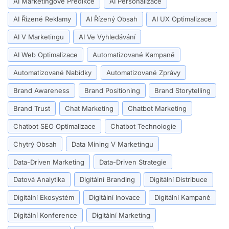
AI Marketingové Predikce
AI Personalizace
AI Řízené Reklamy
AI Řízený Obsah
AI UX Optimalizace
AI V Marketingu
AI Ve Vyhledávání
AI Web Optimalizace
Automatizované Kampaně
Automatizované Nabídky
Automatizované Zprávy
Brand Awareness
Brand Positioning
Brand Storytelling
Brand Trust
Chat Marketing
Chatbot Marketing
Chatbot SEO Optimalizace
Chatbot Technologie
Chytrý Obsah
Data Mining V Marketingu
Data-Driven Marketing
Data-Driven Strategie
Datová Analytika
Digitální Branding
Digitální Distribuce
Digitální Ekosystém
Digitální Inovace
Digitální Kampaně
Digitální Konference
Digitální Marketing