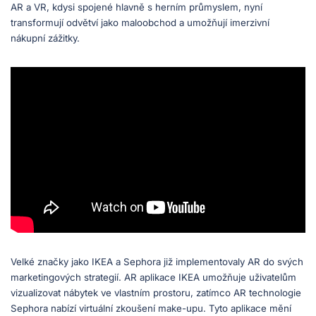
AR a VR, kdysi spojené hlavně s herním průmyslem, nyní
transformují odvětví jako maloobchod a umožňují imerzivní
nákupní zážitky.
Velké značky jako IKEA a Sephora již implementovaly AR do svých
marketingových strategií. AR aplikace IKEA umožňuje uživatelům
vizualizovat nábytek ve vlastním prostoru, zatímco AR technologie
Sephora nabízí virtuální zkoušení make-upu. Tyto aplikace mění