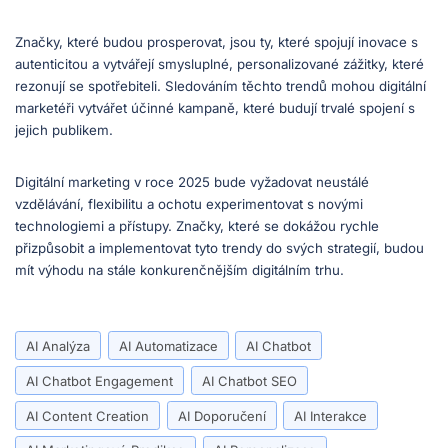
Značky, které budou prosperovat, jsou ty, které spojují inovace s
autenticitou a vytvářejí smysluplné, personalizované zážitky, které
rezonují se spotřebiteli. Sledováním těchto trendů mohou digitální
marketéři vytvářet účinné kampaně, které budují trvalé spojení s
jejich publikem.
Digitální marketing v roce 2025 bude vyžadovat neustálé
vzdělávání, flexibilitu a ochotu experimentovat s novými
technologiemi a přístupy. Značky, které se dokážou rychle
přizpůsobit a implementovat tyto trendy do svých strategií, budou
mít výhodu na stále konkurenčnějším digitálním trhu.
AI Analýza
AI Automatizace
AI Chatbot
AI Chatbot Engagement
AI Chatbot SEO
AI Content Creation
AI Doporučení
AI Interakce