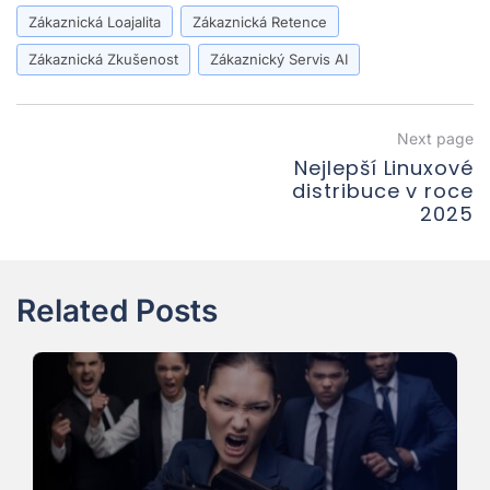
Zákaznická Loajalita
Zákaznická Retence
Zákaznická Zkušenost
Zákaznický Servis AI
Navigace
Next page
Nejlepší Linuxové
pro
distribuce v roce
příspěvek
2025
N
p
Related Posts