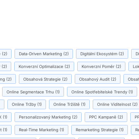
ě
(2)
Data-Driven Marketing
(2)
Digitální Ekosystém
(2)
D
y
(2)
Konverzní Optimalizace
(2)
Konverzní Poměr
(2)
Lok
ing
(2)
Obsahová Strategie
(2)
Obsahový Audit
(2)
Obsah
Online Segmentace Trhu
(1)
Online Spotřebitelské Trendy
(1)
)
Online Tržby
(1)
Online Tržiště
(1)
Online Viditelnost
(2)
X
(1)
Personalizovaný Marketing
(2)
PPC Kampaně
(2)
PP
t
(1)
Real-Time Marketing
(1)
Remarketing Strategie
(1)
R