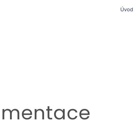
Úvod
gmentace