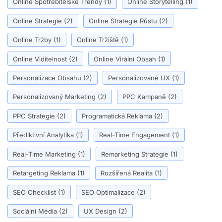
Online Spotřebitelské Trendy
(1)
Online Storytelling
(1)
Online Strategie
(2)
Online Strategie Růstu
(2)
Online Tržby
(1)
Online Tržiště
(1)
Online Viditelnost
(2)
Online Virální Obsah
(1)
Personalizace Obsahu
(2)
Personalizované UX
(1)
Personalizovaný Marketing
(2)
PPC Kampaně
(2)
PPC Strategie
(2)
Programatická Reklama
(2)
Přediktivní Analytika
(1)
Real-Time Engagement
(1)
Real-Time Marketing
(1)
Remarketing Strategie
(1)
Retargeting Reklama
(1)
Rozšířená Realita
(1)
SEO Checklist
(1)
SEO Optimalizace
(2)
Sociální Média
(2)
UX Design
(2)