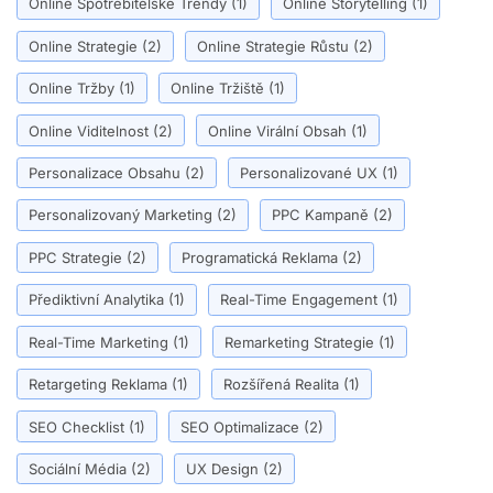
Online Spotřebitelské Trendy
(1)
Online Storytelling
(1)
Online Strategie
(2)
Online Strategie Růstu
(2)
Online Tržby
(1)
Online Tržiště
(1)
Online Viditelnost
(2)
Online Virální Obsah
(1)
Personalizace Obsahu
(2)
Personalizované UX
(1)
Personalizovaný Marketing
(2)
PPC Kampaně
(2)
PPC Strategie
(2)
Programatická Reklama
(2)
Přediktivní Analytika
(1)
Real-Time Engagement
(1)
Real-Time Marketing
(1)
Remarketing Strategie
(1)
Retargeting Reklama
(1)
Rozšířená Realita
(1)
SEO Checklist
(1)
SEO Optimalizace
(2)
Sociální Média
(2)
UX Design
(2)