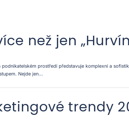
více než jen „Hurví
odnikatelském prostředí představuje komplexní a sofistiko
stupem. Nejde jen...
ketingové trendy 