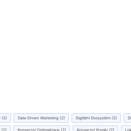
ě
(2)
Data-Driven Marketing
(2)
Digitální Ekosystém
(2)
D
y
(2)
Konverzní Optimalizace
(2)
Konverzní Poměr
(2)
Lok