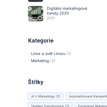
Digitální marketingové
trendy 2025
2025
Kategorie
Linux a svět Linuxu
(1)
Marketing
(2)
Štítky
AI V Marketingu
(2)
Automatizované Kampan
Digitální Transformace
(2)
Dynamické Reklam