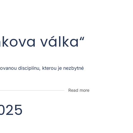
nkova válka“
vanou disciplínu, kterou je nezbytné
Read more
2025