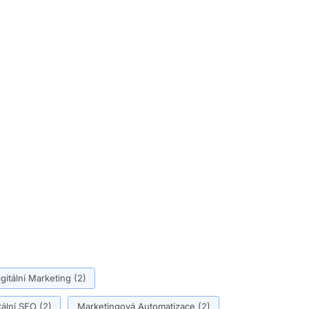
igitální Marketing
(2)
ální SEO
(2)
Marketingová Automatizace
(2)