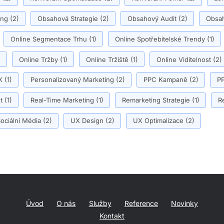
ing
(2)
Obsahová Strategie
(2)
Obsahový Audit
(2)
Obsah
Online Segmentace Trhu
(1)
Online Spotřebitelské Trendy
(1)
)
Online Tržby
(1)
Online Tržiště
(1)
Online Viditelnost
(2)
X
(1)
Personalizovaný Marketing
(2)
PPC Kampaně
(2)
PP
t
(1)
Real-Time Marketing
(1)
Remarketing Strategie
(1)
R
ociální Média
(2)
UX Design
(2)
UX Optimalizace
(2)
Úvod
O nás
Služby
Reference
Novinky
Kontakt