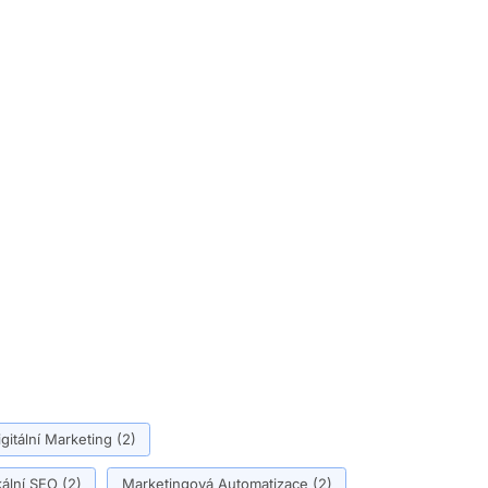
igitální Marketing
(2)
ální SEO
(2)
Marketingová Automatizace
(2)