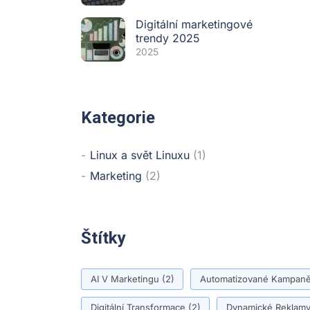
Digitální marketingové
trendy 2025
2025
Kategorie
Linux a svět Linuxu
(1)
Marketing
(2)
Štítky
AI V Marketingu
(2)
Automatizované Kampan
Digitální Transformace
(2)
Dynamické Reklam