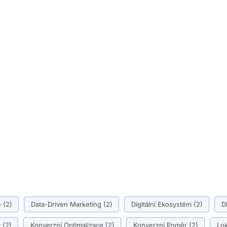
ě
(2)
Data-Driven Marketing
(2)
Digitální Ekosystém
(2)
D
y
(2)
Konverzní Optimalizace
(2)
Konverzní Poměr
(2)
Lok