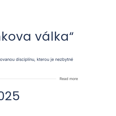
nkova válka“
vanou disciplínu, kterou je nezbytné
Read more
2025