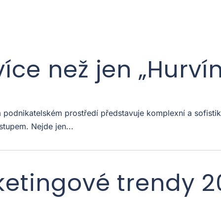
více než jen „Hurví
odnikatelském prostředí představuje komplexní a sofistiko
stupem. Nejde jen...
ketingové trendy 