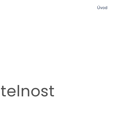
Úvod
itelnost