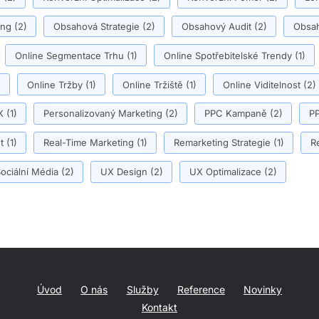
ing
(2)
Obsahová Strategie
(2)
Obsahový Audit
(2)
Obsah
Online Segmentace Trhu
(1)
Online Spotřebitelské Trendy
(1)
)
Online Tržby
(1)
Online Tržiště
(1)
Online Viditelnost
(2)
X
(1)
Personalizovaný Marketing
(2)
PPC Kampaně
(2)
PP
t
(1)
Real-Time Marketing
(1)
Remarketing Strategie
(1)
R
ociální Média
(2)
UX Design
(2)
UX Optimalizace
(2)
Úvod
O nás
Služby
Reference
Novinky
Kontakt