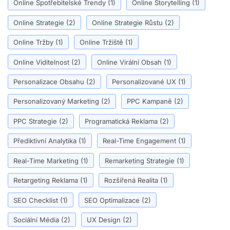
Online Spotřebitelské Trendy
(1)
Online Storytelling
(1)
Online Strategie
(2)
Online Strategie Růstu
(2)
Online Tržby
(1)
Online Tržiště
(1)
Online Viditelnost
(2)
Online Virální Obsah
(1)
Personalizace Obsahu
(2)
Personalizované UX
(1)
Personalizovaný Marketing
(2)
PPC Kampaně
(2)
PPC Strategie
(2)
Programatická Reklama
(2)
Přediktivní Analytika
(1)
Real-Time Engagement
(1)
Real-Time Marketing
(1)
Remarketing Strategie
(1)
Retargeting Reklama
(1)
Rozšířená Realita
(1)
SEO Checklist
(1)
SEO Optimalizace
(2)
Sociální Média
(2)
UX Design
(2)