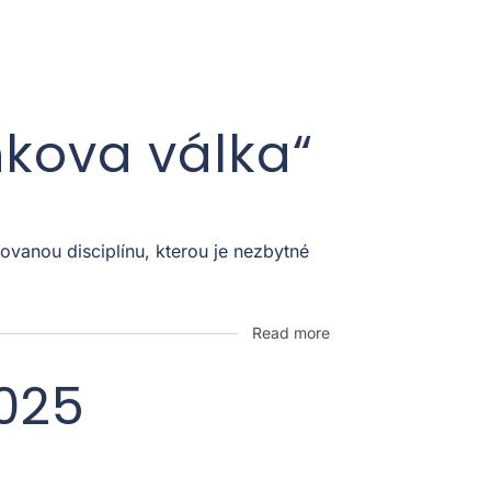
nkova válka“
vanou disciplínu, kterou je nezbytné
Read more
2025