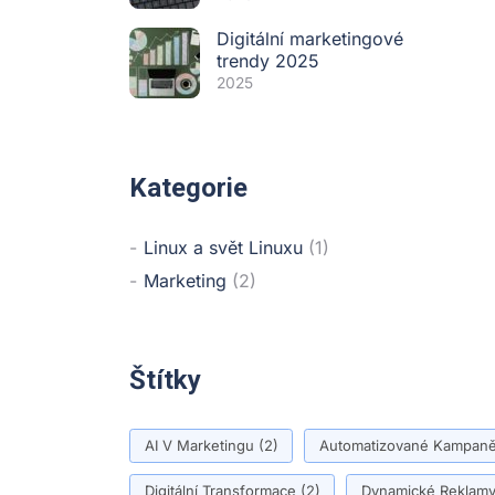
Digitální marketingové
trendy 2025
2025
Kategorie
Linux a svět Linuxu
(1)
Marketing
(2)
Štítky
AI V Marketingu
(2)
Automatizované Kampan
Digitální Transformace
(2)
Dynamické Reklam