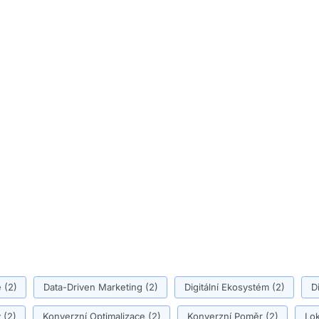
ě
(2)
Data-Driven Marketing
(2)
Digitální Ekosystém
(2)
D
y
(2)
Konverzní Optimalizace
(2)
Konverzní Poměr
(2)
Lok