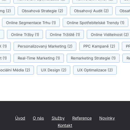
ing
(2)
Obsahová Strategie
(2)
Obsahový Audit
(2)
Obsah
Online Segmentace Trhu
(1)
Online Spotřebitelské Trendy
(1)
)
Online Tržby
(1)
Online Tržiště
(1)
Online Viditelnost
(2)
X
(1)
Personalizovaný Marketing
(2)
PPC Kampaně
(2)
PP
t
(1)
Real-Time Marketing
(1)
Remarketing Strategie
(1)
R
ociální Média
(2)
UX Design
(2)
UX Optimalizace
(2)
Úvod
O nás
Služby
Reference
Novinky
Kontakt