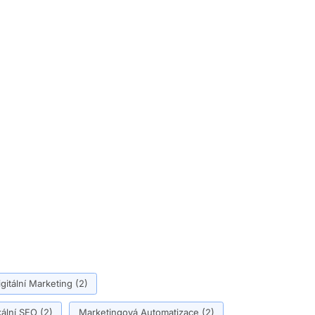
igitální Marketing
(2)
ální SEO
(2)
Marketingová Automatizace
(2)