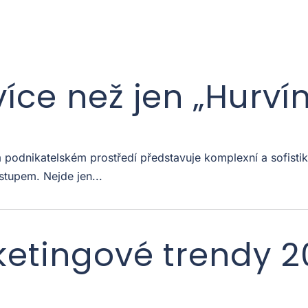
více než jen „Hurví
odnikatelském prostředí představuje komplexní a sofistiko
stupem. Nejde jen...
ketingové trendy 