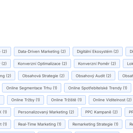
ě
(2)
Data-Driven Marketing
(2)
Digitální Ekosystém
(2)
D
y
(2)
Konverzní Optimalizace
(2)
Konverzní Poměr
(2)
Lok
ing
(2)
Obsahová Strategie
(2)
Obsahový Audit
(2)
Obsah
Online Segmentace Trhu
(1)
Online Spotřebitelské Trendy
(1)
)
Online Tržby
(1)
Online Tržiště
(1)
Online Viditelnost
(2)
X
(1)
Personalizovaný Marketing
(2)
PPC Kampaně
(2)
PP
t
(1)
Real-Time Marketing
(1)
Remarketing Strategie
(1)
R