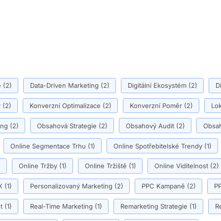
ě
(2)
Data-Driven Marketing
(2)
Digitální Ekosystém
(2)
D
y
(2)
Konverzní Optimalizace
(2)
Konverzní Poměr
(2)
Lok
ing
(2)
Obsahová Strategie
(2)
Obsahový Audit
(2)
Obsah
Online Segmentace Trhu
(1)
Online Spotřebitelské Trendy
(1)
)
Online Tržby
(1)
Online Tržiště
(1)
Online Viditelnost
(2)
X
(1)
Personalizovaný Marketing
(2)
PPC Kampaně
(2)
PP
t
(1)
Real-Time Marketing
(1)
Remarketing Strategie
(1)
R