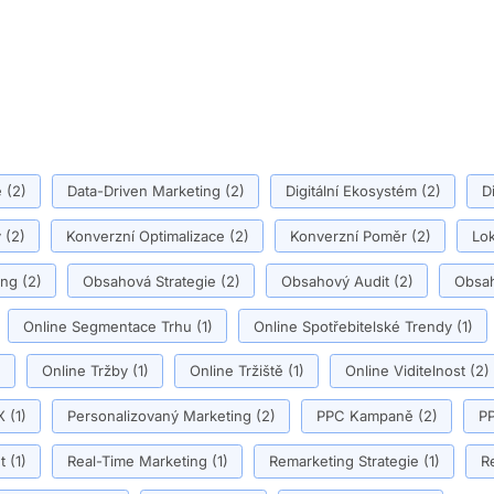
ě
(2)
Data-Driven Marketing
(2)
Digitální Ekosystém
(2)
D
y
(2)
Konverzní Optimalizace
(2)
Konverzní Poměr
(2)
Lok
ing
(2)
Obsahová Strategie
(2)
Obsahový Audit
(2)
Obsah
Online Segmentace Trhu
(1)
Online Spotřebitelské Trendy
(1)
)
Online Tržby
(1)
Online Tržiště
(1)
Online Viditelnost
(2)
X
(1)
Personalizovaný Marketing
(2)
PPC Kampaně
(2)
PP
t
(1)
Real-Time Marketing
(1)
Remarketing Strategie
(1)
R