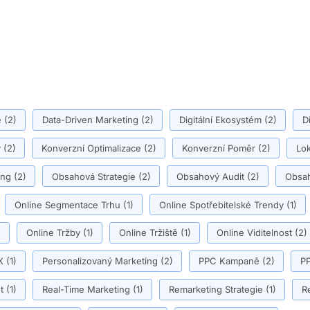
ě
(2)
Data-Driven Marketing
(2)
Digitální Ekosystém
(2)
D
y
(2)
Konverzní Optimalizace
(2)
Konverzní Poměr
(2)
Lok
ing
(2)
Obsahová Strategie
(2)
Obsahový Audit
(2)
Obsah
Online Segmentace Trhu
(1)
Online Spotřebitelské Trendy
(1)
)
Online Tržby
(1)
Online Tržiště
(1)
Online Viditelnost
(2)
X
(1)
Personalizovaný Marketing
(2)
PPC Kampaně
(2)
PP
t
(1)
Real-Time Marketing
(1)
Remarketing Strategie
(1)
R