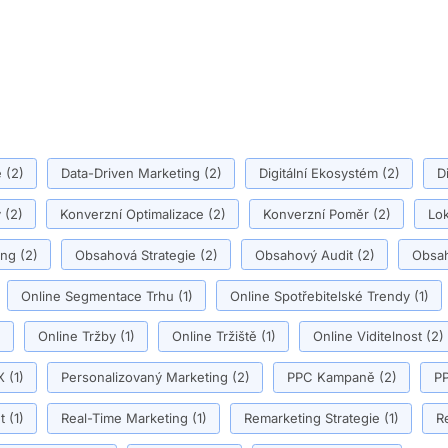
ě
(2)
Data-Driven Marketing
(2)
Digitální Ekosystém
(2)
D
y
(2)
Konverzní Optimalizace
(2)
Konverzní Poměr
(2)
Lok
ing
(2)
Obsahová Strategie
(2)
Obsahový Audit
(2)
Obsah
Online Segmentace Trhu
(1)
Online Spotřebitelské Trendy
(1)
)
Online Tržby
(1)
Online Tržiště
(1)
Online Viditelnost
(2)
X
(1)
Personalizovaný Marketing
(2)
PPC Kampaně
(2)
PP
t
(1)
Real-Time Marketing
(1)
Remarketing Strategie
(1)
R