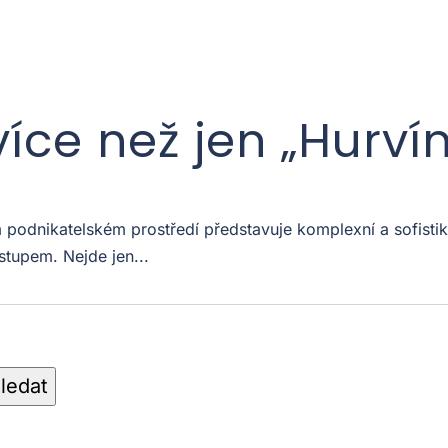
více než jen „Hurví
odnikatelském prostředí představuje komplexní a sofistiko
stupem. Nejde jen...
ledat