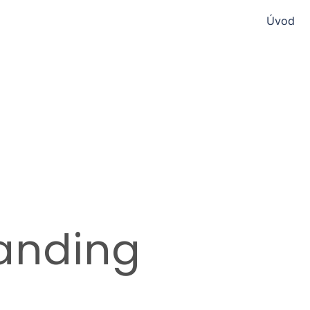
Úvod
randing