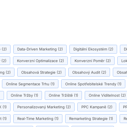
ě
(2)
Data-Driven Marketing
(2)
Digitální Ekosystém
(2)
D
y
(2)
Konverzní Optimalizace
(2)
Konverzní Poměr
(2)
Lok
ing
(2)
Obsahová Strategie
(2)
Obsahový Audit
(2)
Obsah
Online Segmentace Trhu
(1)
Online Spotřebitelské Trendy
(1)
)
Online Tržby
(1)
Online Tržiště
(1)
Online Viditelnost
(2)
X
(1)
Personalizovaný Marketing
(2)
PPC Kampaně
(2)
PP
t
(1)
Real-Time Marketing
(1)
Remarketing Strategie
(1)
R