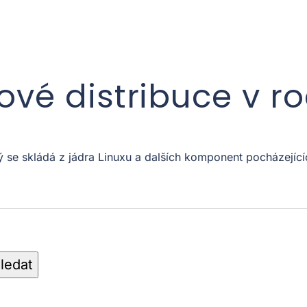
xové distribuce v r
ý se skládá z jádra Linuxu a dalších komponent pocházejíc
ledat