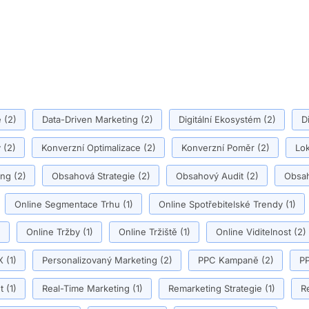
ě
(2)
Data-Driven Marketing
(2)
Digitální Ekosystém
(2)
D
y
(2)
Konverzní Optimalizace
(2)
Konverzní Poměr
(2)
Lok
ing
(2)
Obsahová Strategie
(2)
Obsahový Audit
(2)
Obsah
Online Segmentace Trhu
(1)
Online Spotřebitelské Trendy
(1)
)
Online Tržby
(1)
Online Tržiště
(1)
Online Viditelnost
(2)
X
(1)
Personalizovaný Marketing
(2)
PPC Kampaně
(2)
PP
t
(1)
Real-Time Marketing
(1)
Remarketing Strategie
(1)
R