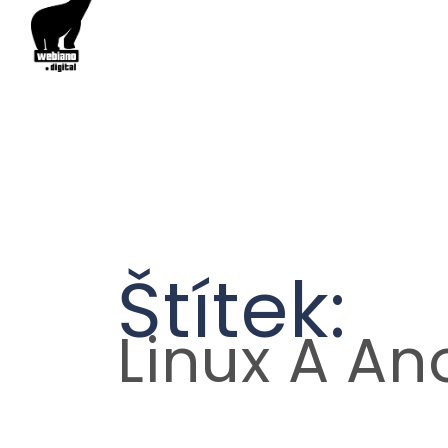
Štítek:
Linux A A