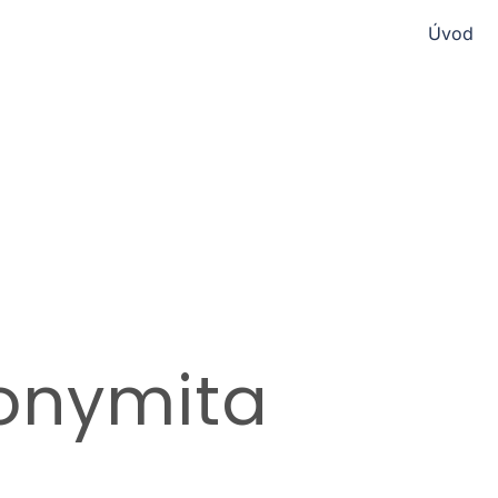
Úvod
nonymita