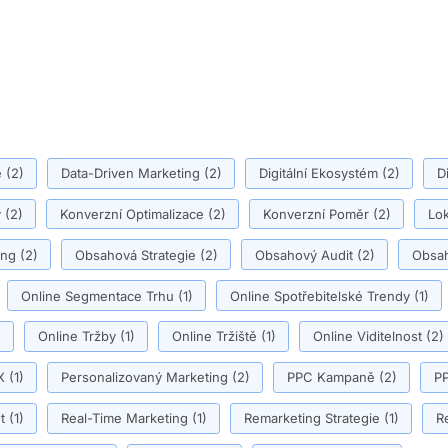
ě
(2)
Data-Driven Marketing
(2)
Digitální Ekosystém
(2)
D
y
(2)
Konverzní Optimalizace
(2)
Konverzní Poměr
(2)
Lok
ing
(2)
Obsahová Strategie
(2)
Obsahový Audit
(2)
Obsah
Online Segmentace Trhu
(1)
Online Spotřebitelské Trendy
(1)
)
Online Tržby
(1)
Online Tržiště
(1)
Online Viditelnost
(2)
X
(1)
Personalizovaný Marketing
(2)
PPC Kampaně
(2)
PP
t
(1)
Real-Time Marketing
(1)
Remarketing Strategie
(1)
R