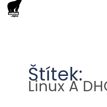
Štítek:
Linux A DH