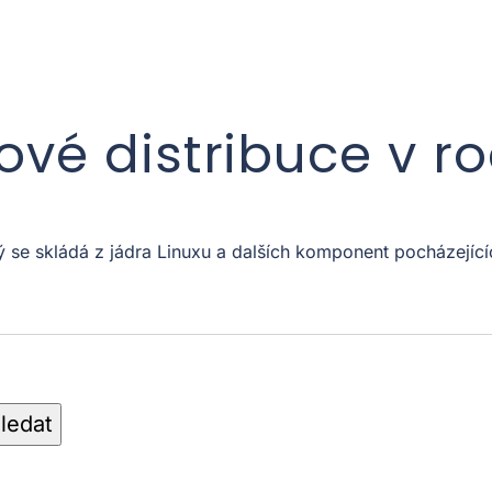
xové distribuce v r
ý se skládá z jádra Linuxu a dalších komponent pocházejíc
ledat