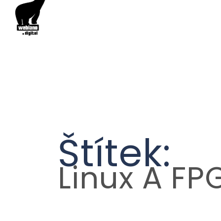
Štítek:
Linux A FP