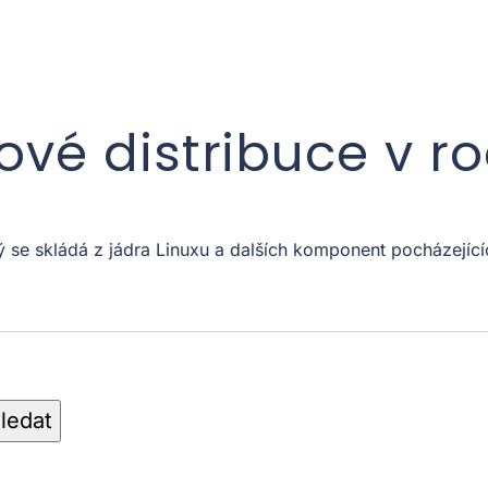
xové distribuce v r
ý se skládá z jádra Linuxu a dalších komponent pocházejíc
ledat