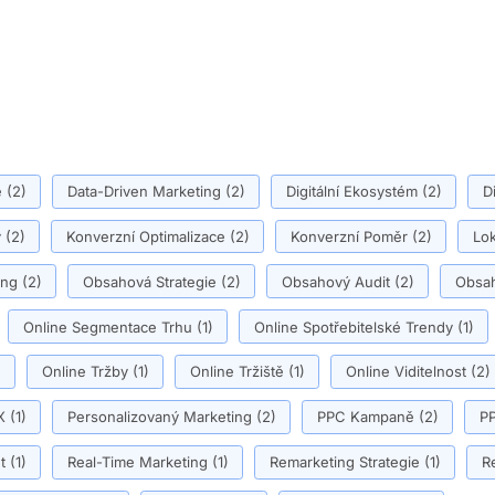
ě
(2)
Data-Driven Marketing
(2)
Digitální Ekosystém
(2)
D
y
(2)
Konverzní Optimalizace
(2)
Konverzní Poměr
(2)
Lok
ing
(2)
Obsahová Strategie
(2)
Obsahový Audit
(2)
Obsah
Online Segmentace Trhu
(1)
Online Spotřebitelské Trendy
(1)
)
Online Tržby
(1)
Online Tržiště
(1)
Online Viditelnost
(2)
X
(1)
Personalizovaný Marketing
(2)
PPC Kampaně
(2)
PP
t
(1)
Real-Time Marketing
(1)
Remarketing Strategie
(1)
R