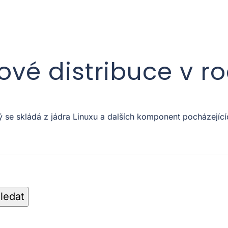
xové distribuce v r
ý se skládá z jádra Linuxu a dalších komponent pocházejíc
ledat