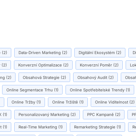
ě
(2)
Data-Driven Marketing
(2)
Digitální Ekosystém
(2)
D
y
(2)
Konverzní Optimalizace
(2)
Konverzní Poměr
(2)
Lok
ing
(2)
Obsahová Strategie
(2)
Obsahový Audit
(2)
Obsah
Online Segmentace Trhu
(1)
Online Spotřebitelské Trendy
(1)
)
Online Tržby
(1)
Online Tržiště
(1)
Online Viditelnost
(2)
X
(1)
Personalizovaný Marketing
(2)
PPC Kampaně
(2)
PP
t
(1)
Real-Time Marketing
(1)
Remarketing Strategie
(1)
R