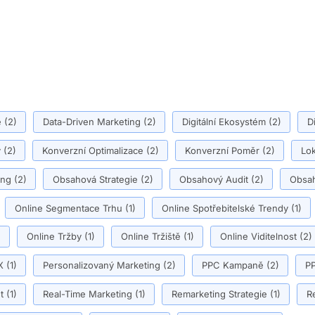
ě
(2)
Data-Driven Marketing
(2)
Digitální Ekosystém
(2)
D
y
(2)
Konverzní Optimalizace
(2)
Konverzní Poměr
(2)
Lok
ing
(2)
Obsahová Strategie
(2)
Obsahový Audit
(2)
Obsah
Online Segmentace Trhu
(1)
Online Spotřebitelské Trendy
(1)
)
Online Tržby
(1)
Online Tržiště
(1)
Online Viditelnost
(2)
X
(1)
Personalizovaný Marketing
(2)
PPC Kampaně
(2)
PP
t
(1)
Real-Time Marketing
(1)
Remarketing Strategie
(1)
R