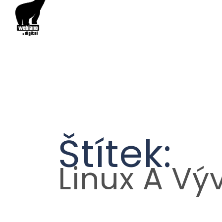
Štítek:
Linux A Výv