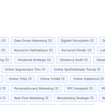
ě
(2)
Data-Driven Marketing
(2)
Digitální Ekosystém
(2)
D
y
(2)
Konverzní Optimalizace
(2)
Konverzní Poměr
(2)
Lok
ing
(2)
Obsahová Strategie
(2)
Obsahový Audit
(2)
Obsah
Online Segmentace Trhu
(1)
Online Spotřebitelské Trendy
(1)
)
Online Tržby
(1)
Online Tržiště
(1)
Online Viditelnost
(2)
X
(1)
Personalizovaný Marketing
(2)
PPC Kampaně
(2)
PP
t
(1)
Real-Time Marketing
(1)
Remarketing Strategie
(1)
R