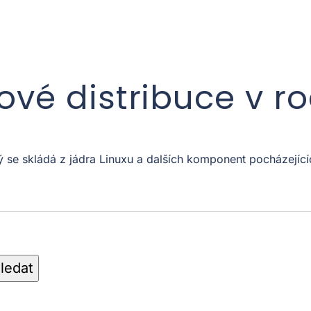
xové distribuce v r
ý se skládá z jádra Linuxu a dalších komponent pocházejíc
ledat