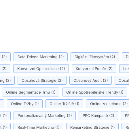
ě
(2)
Data-Driven Marketing
(2)
Digitální Ekosystém
(2)
D
y
(2)
Konverzní Optimalizace
(2)
Konverzní Poměr
(2)
Lok
ing
(2)
Obsahová Strategie
(2)
Obsahový Audit
(2)
Obsah
Online Segmentace Trhu
(1)
Online Spotřebitelské Trendy
(1)
)
Online Tržby
(1)
Online Tržiště
(1)
Online Viditelnost
(2)
X
(1)
Personalizovaný Marketing
(2)
PPC Kampaně
(2)
PP
t
(1)
Real-Time Marketing
(1)
Remarketing Strategie
(1)
R