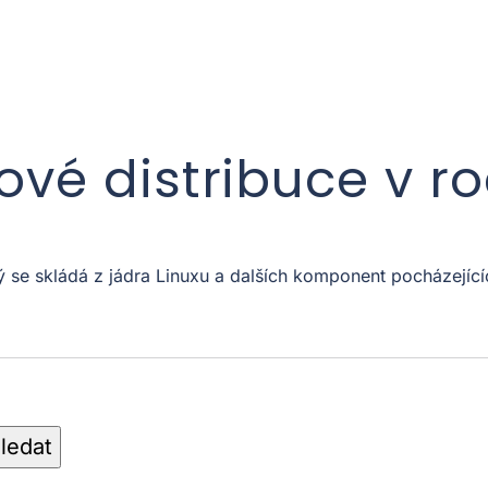
xové distribuce v r
ý se skládá z jádra Linuxu a dalších komponent pocházejíc
ledat