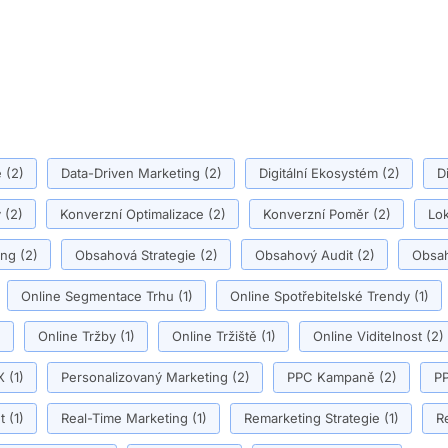
ě
(2)
Data-Driven Marketing
(2)
Digitální Ekosystém
(2)
D
y
(2)
Konverzní Optimalizace
(2)
Konverzní Poměr
(2)
Lok
ing
(2)
Obsahová Strategie
(2)
Obsahový Audit
(2)
Obsah
Online Segmentace Trhu
(1)
Online Spotřebitelské Trendy
(1)
)
Online Tržby
(1)
Online Tržiště
(1)
Online Viditelnost
(2)
X
(1)
Personalizovaný Marketing
(2)
PPC Kampaně
(2)
PP
t
(1)
Real-Time Marketing
(1)
Remarketing Strategie
(1)
R