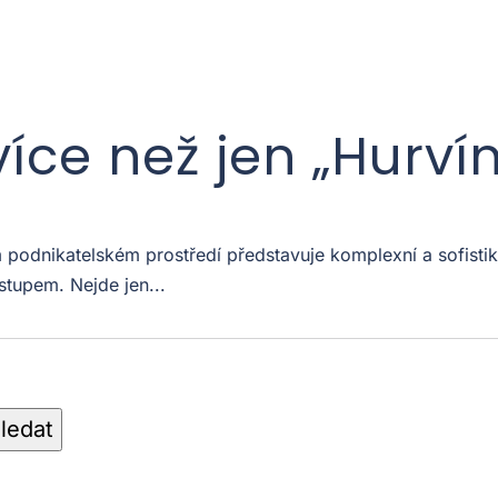
více než jen „Hurví
odnikatelském prostředí představuje komplexní a sofistiko
stupem. Nejde jen...
ledat