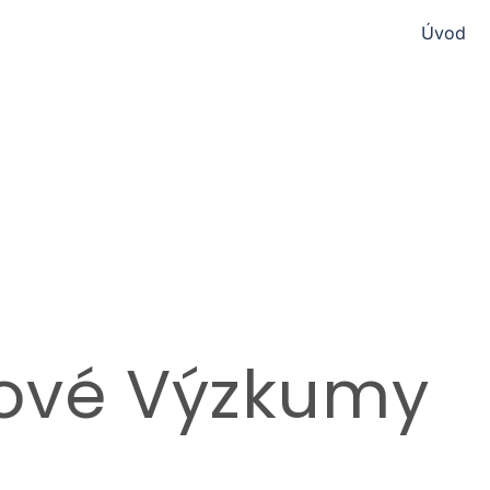
Úvod
ové Výzkumy