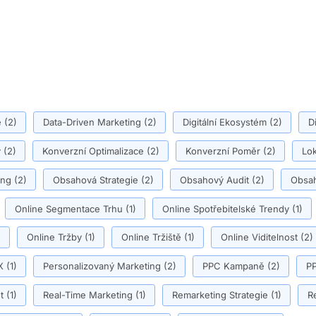
ě
(2)
Data-Driven Marketing
(2)
Digitální Ekosystém
(2)
D
y
(2)
Konverzní Optimalizace
(2)
Konverzní Poměr
(2)
Lok
ing
(2)
Obsahová Strategie
(2)
Obsahový Audit
(2)
Obsah
Online Segmentace Trhu
(1)
Online Spotřebitelské Trendy
(1)
)
Online Tržby
(1)
Online Tržiště
(1)
Online Viditelnost
(2)
X
(1)
Personalizovaný Marketing
(2)
PPC Kampaně
(2)
PP
t
(1)
Real-Time Marketing
(1)
Remarketing Strategie
(1)
R