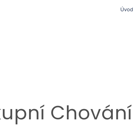
Úvod
kupní Chování