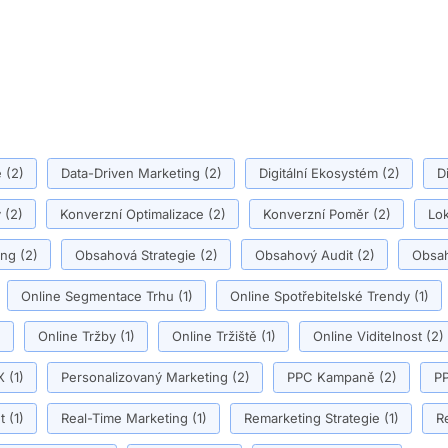
ě
(2)
Data-Driven Marketing
(2)
Digitální Ekosystém
(2)
D
y
(2)
Konverzní Optimalizace
(2)
Konverzní Poměr
(2)
Lok
ing
(2)
Obsahová Strategie
(2)
Obsahový Audit
(2)
Obsah
Online Segmentace Trhu
(1)
Online Spotřebitelské Trendy
(1)
)
Online Tržby
(1)
Online Tržiště
(1)
Online Viditelnost
(2)
X
(1)
Personalizovaný Marketing
(2)
PPC Kampaně
(2)
PP
t
(1)
Real-Time Marketing
(1)
Remarketing Strategie
(1)
R