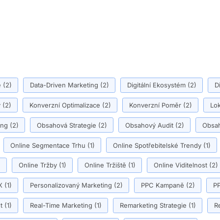
ě
(2)
Data-Driven Marketing
(2)
Digitální Ekosystém
(2)
D
y
(2)
Konverzní Optimalizace
(2)
Konverzní Poměr
(2)
Lok
ing
(2)
Obsahová Strategie
(2)
Obsahový Audit
(2)
Obsah
Online Segmentace Trhu
(1)
Online Spotřebitelské Trendy
(1)
)
Online Tržby
(1)
Online Tržiště
(1)
Online Viditelnost
(2)
X
(1)
Personalizovaný Marketing
(2)
PPC Kampaně
(2)
PP
t
(1)
Real-Time Marketing
(1)
Remarketing Strategie
(1)
R