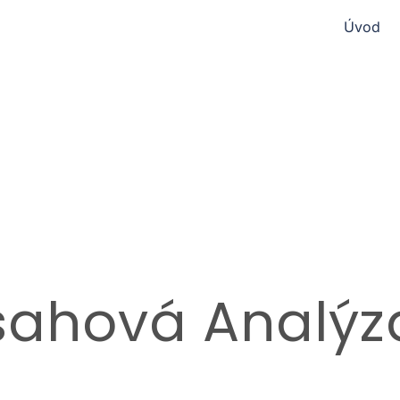
Úvod
sahová Analýz