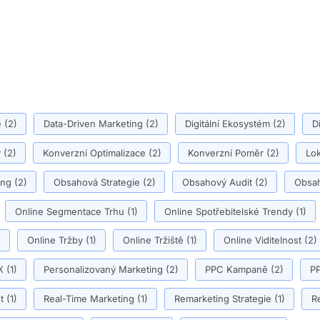
ě
(2)
Data-Driven Marketing
(2)
Digitální Ekosystém
(2)
D
y
(2)
Konverzní Optimalizace
(2)
Konverzní Poměr
(2)
Lok
ing
(2)
Obsahová Strategie
(2)
Obsahový Audit
(2)
Obsah
Online Segmentace Trhu
(1)
Online Spotřebitelské Trendy
(1)
)
Online Tržby
(1)
Online Tržiště
(1)
Online Viditelnost
(2)
X
(1)
Personalizovaný Marketing
(2)
PPC Kampaně
(2)
PP
t
(1)
Real-Time Marketing
(1)
Remarketing Strategie
(1)
R