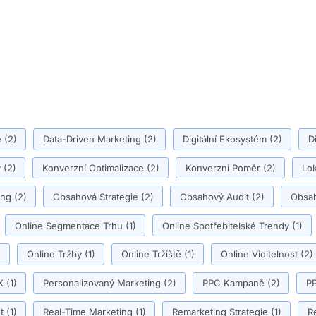
ě
(2)
Data-Driven Marketing
(2)
Digitální Ekosystém
(2)
D
y
(2)
Konverzní Optimalizace
(2)
Konverzní Poměr
(2)
Lok
ing
(2)
Obsahová Strategie
(2)
Obsahový Audit
(2)
Obsah
Online Segmentace Trhu
(1)
Online Spotřebitelské Trendy
(1)
)
Online Tržby
(1)
Online Tržiště
(1)
Online Viditelnost
(2)
X
(1)
Personalizovaný Marketing
(2)
PPC Kampaně
(2)
PP
t
(1)
Real-Time Marketing
(1)
Remarketing Strategie
(1)
R