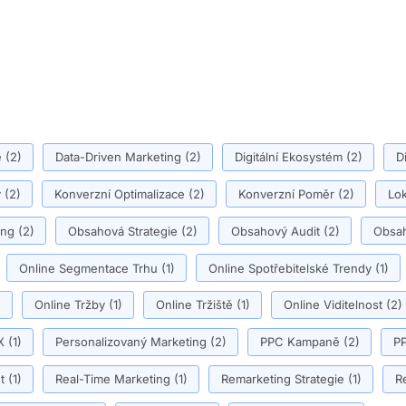
ě
(2)
Data-Driven Marketing
(2)
Digitální Ekosystém
(2)
D
y
(2)
Konverzní Optimalizace
(2)
Konverzní Poměr
(2)
Lok
ing
(2)
Obsahová Strategie
(2)
Obsahový Audit
(2)
Obsah
Online Segmentace Trhu
(1)
Online Spotřebitelské Trendy
(1)
)
Online Tržby
(1)
Online Tržiště
(1)
Online Viditelnost
(2)
X
(1)
Personalizovaný Marketing
(2)
PPC Kampaně
(2)
PP
t
(1)
Real-Time Marketing
(1)
Remarketing Strategie
(1)
R