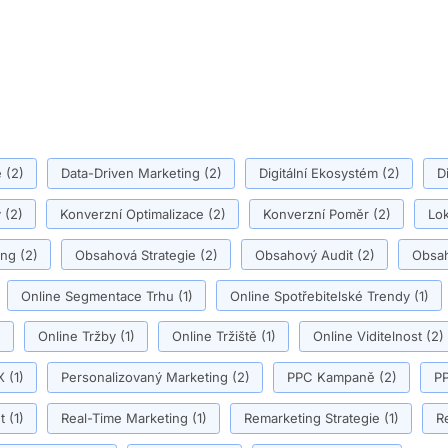
ě
(2)
Data-Driven Marketing
(2)
Digitální Ekosystém
(2)
D
y
(2)
Konverzní Optimalizace
(2)
Konverzní Poměr
(2)
Lok
ing
(2)
Obsahová Strategie
(2)
Obsahový Audit
(2)
Obsah
Online Segmentace Trhu
(1)
Online Spotřebitelské Trendy
(1)
)
Online Tržby
(1)
Online Tržiště
(1)
Online Viditelnost
(2)
X
(1)
Personalizovaný Marketing
(2)
PPC Kampaně
(2)
PP
t
(1)
Real-Time Marketing
(1)
Remarketing Strategie
(1)
R