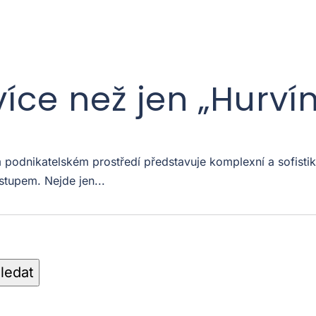
více než jen „Hurví
odnikatelském prostředí představuje komplexní a sofistiko
stupem. Nejde jen...
ledat