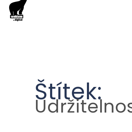
Štítek:
Udržitelno