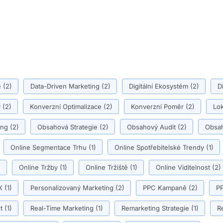
ě
(2)
Data-Driven Marketing
(2)
Digitální Ekosystém
(2)
D
y
(2)
Konverzní Optimalizace
(2)
Konverzní Poměr
(2)
Lok
ing
(2)
Obsahová Strategie
(2)
Obsahový Audit
(2)
Obsah
Online Segmentace Trhu
(1)
Online Spotřebitelské Trendy
(1)
)
Online Tržby
(1)
Online Tržiště
(1)
Online Viditelnost
(2)
X
(1)
Personalizovaný Marketing
(2)
PPC Kampaně
(2)
PP
t
(1)
Real-Time Marketing
(1)
Remarketing Strategie
(1)
R