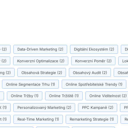
ě
(2)
Data-Driven Marketing
(2)
Digitální Ekosystém
(2)
D
y
(2)
Konverzní Optimalizace
(2)
Konverzní Poměr
(2)
Lok
ing
(2)
Obsahová Strategie
(2)
Obsahový Audit
(2)
Obsah
Online Segmentace Trhu
(1)
Online Spotřebitelské Trendy
(1)
)
Online Tržby
(1)
Online Tržiště
(1)
Online Viditelnost
(2)
X
(1)
Personalizovaný Marketing
(2)
PPC Kampaně
(2)
PP
t
(1)
Real-Time Marketing
(1)
Remarketing Strategie
(1)
R