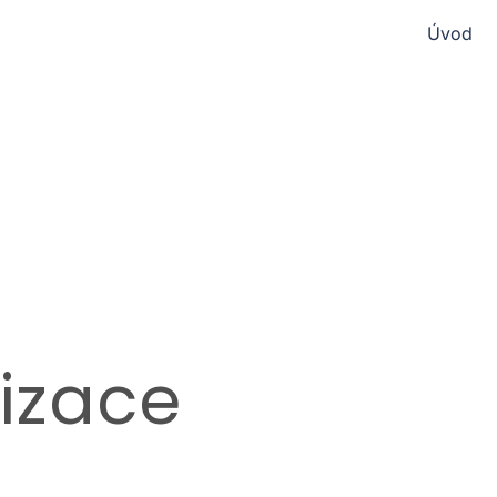
Úvod
izace