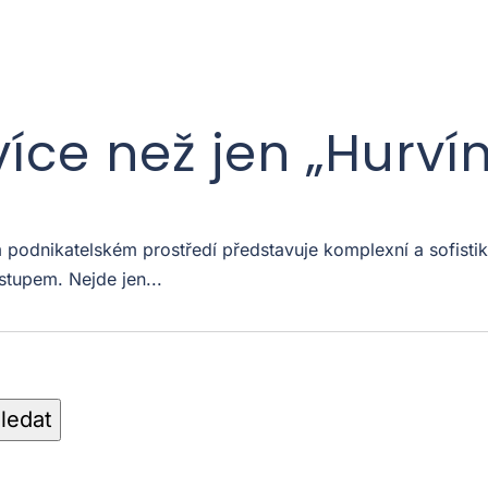
více než jen „Hurví
odnikatelském prostředí představuje komplexní a sofistiko
stupem. Nejde jen...
ledat