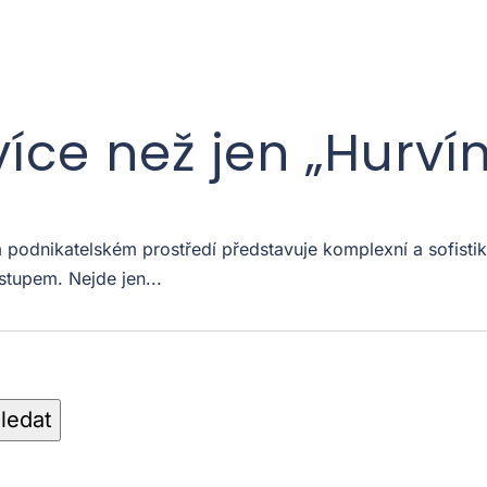
více než jen „Hurví
odnikatelském prostředí představuje komplexní a sofistiko
stupem. Nejde jen...
ledat