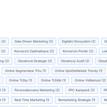
ě
(2)
Data-Driven Marketing
(2)
Digitální Ekosystém
(2)
D
y
(2)
Konverzní Optimalizace
(2)
Konverzní Poměr
(2)
Lok
ing
(2)
Obsahová Strategie
(2)
Obsahový Audit
(2)
Obsah
Online Segmentace Trhu
(1)
Online Spotřebitelské Trendy
(1)
)
Online Tržby
(1)
Online Tržiště
(1)
Online Viditelnost
(2)
X
(1)
Personalizovaný Marketing
(2)
PPC Kampaně
(2)
PP
t
(1)
Real-Time Marketing
(1)
Remarketing Strategie
(1)
R