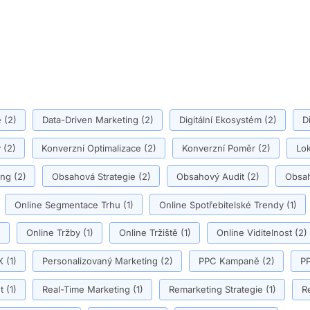
ě
(2)
Data-Driven Marketing
(2)
Digitální Ekosystém
(2)
D
y
(2)
Konverzní Optimalizace
(2)
Konverzní Poměr
(2)
Lok
ing
(2)
Obsahová Strategie
(2)
Obsahový Audit
(2)
Obsah
Online Segmentace Trhu
(1)
Online Spotřebitelské Trendy
(1)
)
Online Tržby
(1)
Online Tržiště
(1)
Online Viditelnost
(2)
X
(1)
Personalizovaný Marketing
(2)
PPC Kampaně
(2)
PP
t
(1)
Real-Time Marketing
(1)
Remarketing Strategie
(1)
R