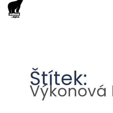
Štítek:
Výkonová