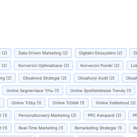
ě
(2)
Data-Driven Marketing
(2)
Digitální Ekosystém
(2)
D
y
(2)
Konverzní Optimalizace
(2)
Konverzní Poměr
(2)
Lok
ing
(2)
Obsahová Strategie
(2)
Obsahový Audit
(2)
Obsah
Online Segmentace Trhu
(1)
Online Spotřebitelské Trendy
(1)
)
Online Tržby
(1)
Online Tržiště
(1)
Online Viditelnost
(2)
X
(1)
Personalizovaný Marketing
(2)
PPC Kampaně
(2)
PP
t
(1)
Real-Time Marketing
(1)
Remarketing Strategie
(1)
R