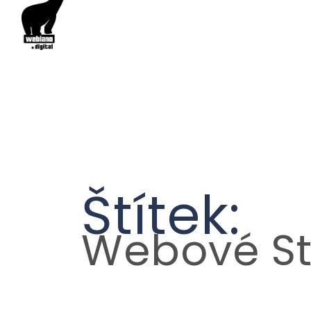
Štítek:
Webové St