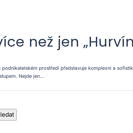
více než jen „Hurví
odnikatelském prostředí představuje komplexní a sofistiko
stupem. Nejde jen...
ledat