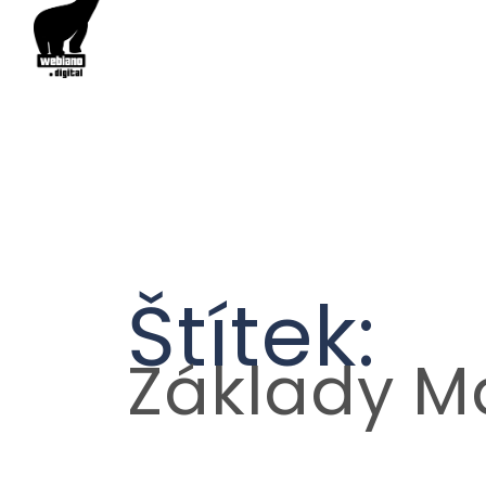
Štítek:
Základy M