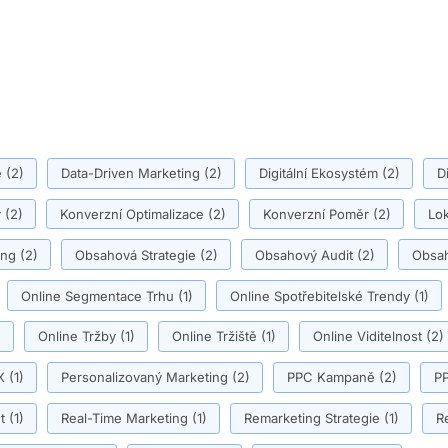
ě
(2)
Data-Driven Marketing
(2)
Digitální Ekosystém
(2)
D
y
(2)
Konverzní Optimalizace
(2)
Konverzní Poměr
(2)
Lok
ing
(2)
Obsahová Strategie
(2)
Obsahový Audit
(2)
Obsah
Online Segmentace Trhu
(1)
Online Spotřebitelské Trendy
(1)
)
Online Tržby
(1)
Online Tržiště
(1)
Online Viditelnost
(2)
X
(1)
Personalizovaný Marketing
(2)
PPC Kampaně
(2)
PP
t
(1)
Real-Time Marketing
(1)
Remarketing Strategie
(1)
R